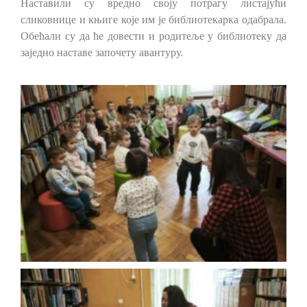
Наставили су вредно своју потрагу листајући
сликовнице и књиге које им је библиотекарка одабрала.
Обећали су да ће довести и родитеље у библиотеку да
заједно наставе започету авантуру.