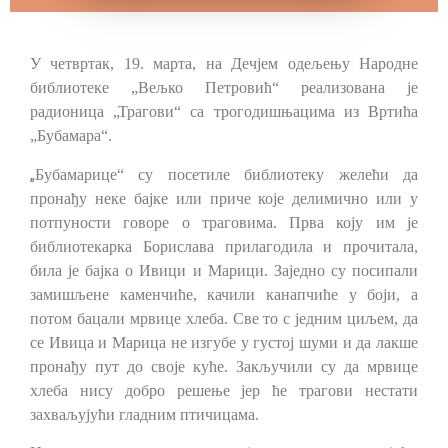
У четвртак, 19. марта, на Дечјем одељењу Народне
библиотеке „Вељко Петровић“ реализована је
радионица „Трагови“ са трогодишњацима из Вртића
„Бубамара“.
„
Бубамарице“ су посетиле библиотеку желећи да
пронађу неке бајке или приче које делимично или у
потпуности говоре о траговима. Прва коју им је
библиотекарка Борислава прилагодила и прочитала,
била је бајка о Ивици и Марици. Заједно су посипали
замишљене каменчиће, качили канапчиће у боји, а
потом бацали мрвице хлеба. Све то с једним циљем, да
се Ивица и Марица не изгубе у густој шуми и да лакше
пронађу пут до своје куће. Закључили су да мрвице
хлеба нису добро решење јер ће трагови нестати
захваљујући гладним птичицама.