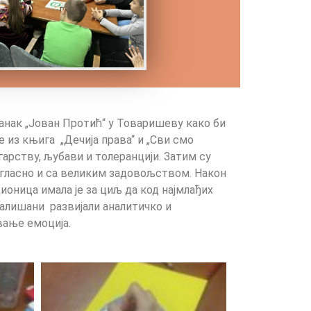
нак „Јован Протић“ у Товаришеву како би
 из књига „Дечија права“ и „Сви смо
арству, љубави и толеранцији. Затим су
, гласно и са великим задовољством. Након
дионица имала је за циљ да код најмлађих
алишани развијали аналитичко и
вање емоција.