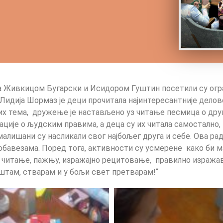
а Живкицом Бугарски и Исидором Гуштин посетили су огра
идија Шормаз је деци прочитала најинтересантније делове
их тема, дружење је настављено уз читање песмица о друг
ције о људским правима, а деца су их читала самостално
 малишани су насликали свог најбољег друга и себе. Ова ра
обавезама. Поред тога, активности су усмерене како би м
читање, пажњу, изражајно рецитовање, правилно изража
аштам, стварам и у бољи свет претварам!“