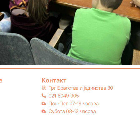
е
Контакт
Трг Братства и јединства 30
021 6049 905
Пон-Пет 07-19 часова
Субота 08-12 часова