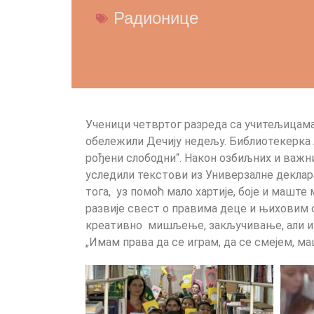
Радионице
Ученици четвртог разреда са учитељицам
обележили Дечију недељу. Библиотекерка Л
рођени слободни“. Након озбиљних и важн
уследили текстови из Универзалне деклара
тога, уз помоћ мало хартије, боје и маште
развије свест о правима деце и њиховим 
креативно мишљење, закључивање, али и 
„Имам права да се играм, да се смејем, м