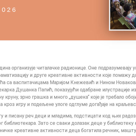
2026
дина организује читалачке радионице. Оне подразумевају 
раматизацију и друге креативне активности које помажу д
тића са васпитачицама Маријом Кнежевић и Нином Новаков. 
екарка Душанка Папић, показујући одабране илустрације и
 круну, зрно грашка и много „душека“ које је требало обо
а кроз игру и подељене улоге одглуме догађаје на краљев
у и писану реч деци и младима, подстицати код њих радоз
г библиотекара. Зато се сваки долазак деце у библиотеку 
једничке креативне активности деца богатила речник, машт