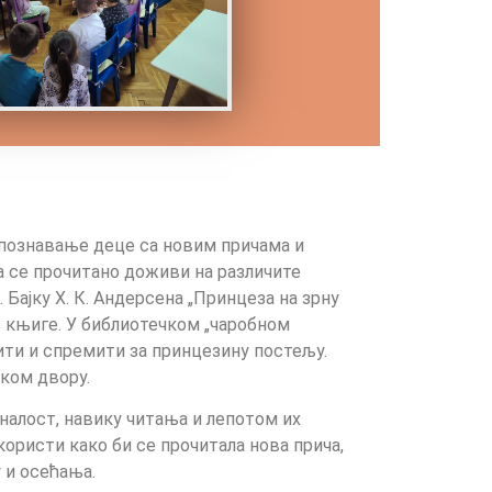
упознавање деце са новим причама и
а се прочитано доживи на различите
Бајку Х. К. Андерсена „Принцеза на зрну
з књиге. У библиотечком „чаробном
јити и спремити за принцезину постељу.
ском двору.
налост, навику читања и лепотом их
користи како би се прочитала нова прича,
у и осећања.