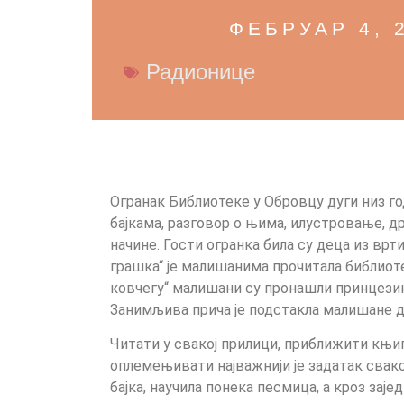
ФЕБРУАР 4, 
Радионице
Огранак Библиотеке у Обровцу дуги низ го
бајкама, разговор о њима, илустровање, д
начине. Гости огранка била су деца из вр
грашка“ је малишанима прочитала библиот
ковчегу“ малишани су пронашли принцезину
Занимљива прича је подстакла малишане д
Читати у свакој прилици, приближити књиг
оплемењивати најважнији је задатак свако
бајка, научила понека песмица, а кроз за