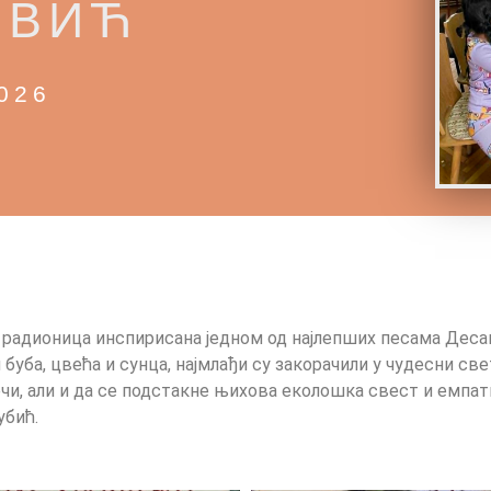
ОВИЋ
026
а радионица инспирисана једном од најлепших песама Деса
буба, цвећа и сунца, најмлађи су закорачили у чудесни св
чи, али и да се подстакне њихова еколошка свест и емпати
бић.