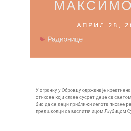
МАКСИМ
АПРИЛ 28, 2
Радионице
У огранку у Обровцу одржана је креативн
стихове који славе сусрет деце са светом 
био да се деци приближи лепота писане ре
предшколци са васпитачицом Љубицом Су