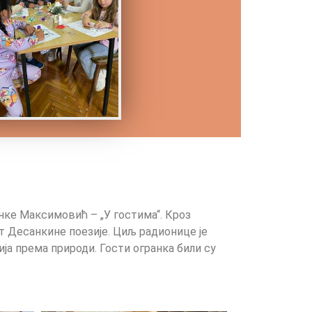
нке Максимовић – „У гостима“. Кроз
ет Десанкине поезије. Циљ радионице је
ја према природи. Гости огранка били су