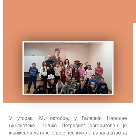
У уторак, 22. октобра, у Галерији Народне
библиотеке „Вељко Петровић“ организован је
књижевни матине. Своје песничко стваралаштво за