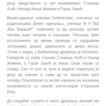
децу представила су три књижевника: Славица
Агић, Ненада Неша Живков и Горан Јовић.
Вишегодишњи чланови Библиотеке, учесници на
радионицама Дечјег одељења, ученици
III 4
ОШ
„Вук Караџић“, пожелели су да упознају ауторе
песама радо читаних и слушаних. Песници, увек
расположени да време проводе са најдражим
читаоцима, децом, удовољили су дечјој жељи.
Тачно у подне, у Библиотеци дружење је отпочело.
Говорили су своје стихове Славица Агић и Ненад
Живков, а Горан Јовић је певао своје песме уз
гитару. Све то што су чули и видели покренуло је
децу да пожеле и сами да се представе кроз
поезију. Рецитовали су песме научене на чосовима
књижевности са својом учитељицом Стојанком
Баљ.
До следећег сусрета и новог дружења, желимо им