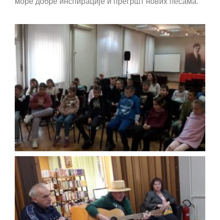
море добре инспирације и прегршт нових песама.