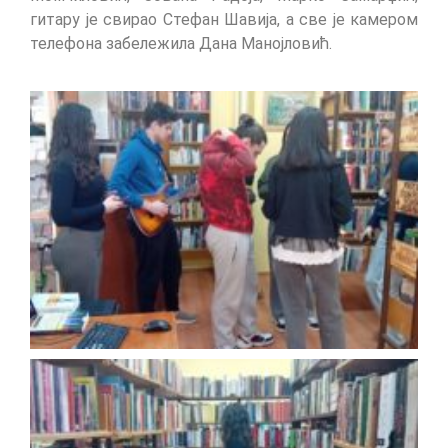
гитару је свирао Стефан Шавија, а све је камером
телефона забележила Дана Манојловић.