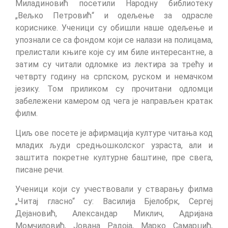
Миладиновић посетили Народну библиотеку
„Вељко Петровић“ и одељење за одрасле
кориснике. Ученици су обишли наше одељење и
упознали се са фондом који се налази на полицама,
прелистали књиге које су им биле интересантне, а
затим су читали одломке из лектира за трећу и
четврту годину на српском, руском и немачком
језику. Том приликом су прочитани одломци
забележени камером од чега је направљен кратак
филм.
Циљ ове посете је афирмација културе читања код
младих људи средњошколског узраста, али и
заштита покретне културне баштине, пре свега,
писане речи.
Ученици који су учествовали у стварању филма
„Читај гласно“ су: Василија Бјелобрк, Сергеј
Дејановић, Александар Миклич, Адријана
Момчиловић, Јована Радоја, Марко Самарџић,