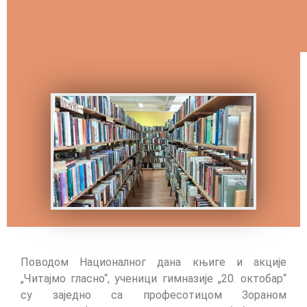
Поводом Националног дана књиге и акције
„Читајмо гласно“, ученици гимназије „20. октобар“
су заједно са професотицом Зораном