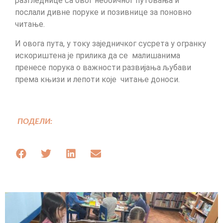
разгледнице са овог необичног путовања и
послали дивне поруке и позивнице за поновно
читање.
И овога пута, у току заједничког сусрета у огранку
искориштена је прилика да се малишанима
пренесе порука о важности развијања љубави
према књизи и лепоти које читање доноси.
ПОДЕЛИ: