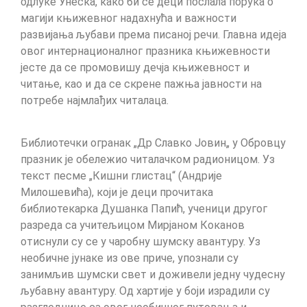
одлуке Унеска, како би се деци послала порука о
магији књижевног надахнућа и важности
развијања љубави према писаној речи. Главна идеја
овог интернационалног празника књижевности
јесте да се промовишу дечја књижевност и
читање, као и да се скрене пажња јавности на
потребе најмлађих читалаца.
Библиотечки огранак „Др Славко Јовин„ у Обровцу
празник је обележио читалачком радионицом. Уз
текст песме „Кишни глистац“ (Андрије
Милошевића), који је деци прочитака
библиотекарка Душанка Папић, ученици другог
разреда са учитељицом Мирјаном Коканов
отиснули су се у чаробну шумску авантуру. Уз
необичне јунаке из ове приче, упознали су
занимљив шумски свет и доживели једну чудесну
љубавну авантуру. Од хартије у боји израдили су