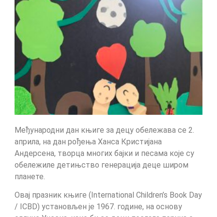
Mеђународни дан књиге за децу обележава се 2.
априла, на дан рођења Ханса Кристијана
Андерсена, творца многих бајки и песама које су
обележиле детињство генерација деце широм
планете.
Овај празник књиге (International Children’s Book Day
/ ICBD) установљен је 1967. године, на основу