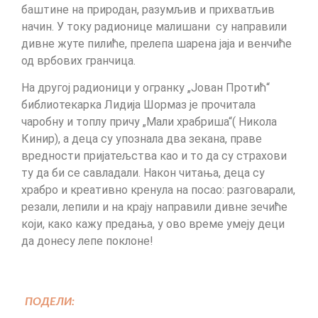
баштине на природан, разумљив и прихватљив
начин. У току радионице малишани су направили
дивне жуте пилиће, прелепа шарена јаја и венчиће
од врбових гранчица.
На другој радионици у огранку „Јован Протић“
библиотекарка Лидија Шормаз је прочитала
чаробну и топлу причу „Мали храбриша“( Никола
Кинир), а деца су упознала два зекана, праве
вредности пријатељства као и то да су страхови
ту да би се савладали. Након читања, деца су
храбро и креативно кренула на посао: разговарали,
резали, лепили и на крају направили дивне зечиће
који, како кажу предања, у ово време умеју деци
да донесу лепе поклоне!
ПОДЕЛИ: