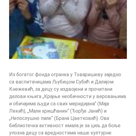
Из богатог фонда огранка у Товаришеву заједно
са васпитачицама Љубицом Субић и Далијом
Кнежевић, за децу су издвојени и прочитани
делови књига „Крајње необичности у веровањима
и обичајима људи са свих меридијана“ (Маја
Лекић), „Мали хришћанин“ (Ђорђе Јанић) и
„Непослушно пиле“ (Брана Цветковић). Ова
библиотечка активност имала је за циљ да боље
упозна децу са вредностима наше културне