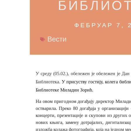
БИБЛИО
ФЕБРУАР 7, 
Вести
У среду (05.02.), обележен је обележен је Д
Библиотека.
У присуству гостију, колега биб
Библиотеке Миладин Зорић.
На овом пригодном догађају директор Миладин 
остварила. Преко 80 догађаја у организациј
концерти, презентације и скупови из других 
нових књига, замену дотрајалих, дигитализа
изложба колажа фотографија, која на једном ме