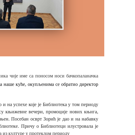
ника чије име са поносом носи бачкопаланачка
ља наше куће, окупљенима се обратио директор
 и на успехе које је Библиотека у том периоду
 су књижевне вечери, промоције нових књига,
њен. Посебан осврт Зорић је дао и на набавку
блиотеке. Причу о Библиотеци илустровала је
а из културе у протеклом периоду