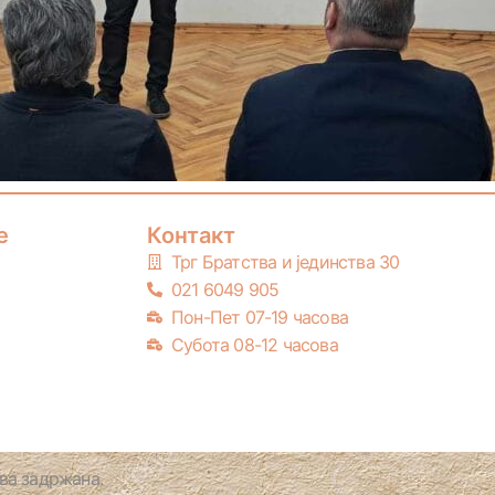
е
Контакт
Трг Братства и јединства 30
021 6049 905
Пон-Пет 07-19 часова
Субота 08-12 часова
а задржана.