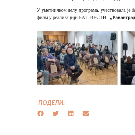
У уметничком делу програма, учествовала је б
филм у реализацији БАП ВЕСТИ –
„
Раванград
ПОДЕЛИ: