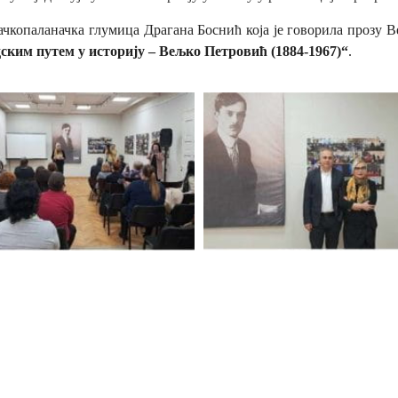
ачкопаланачка глумица Драгана Боснић која је говорила прозу 
ским путем у историју – Вељко Петровић (1884-1967)“
.