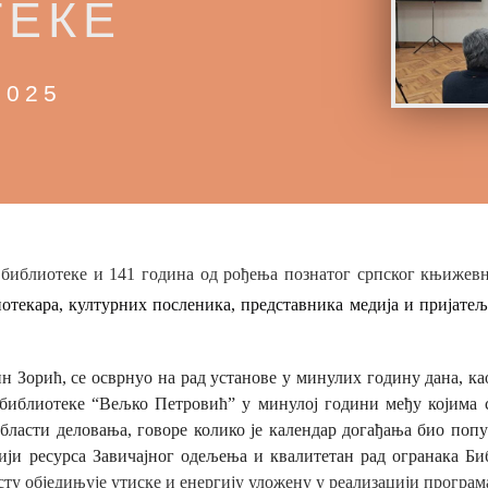
ТЕКЕ
2025
ан библиотеке и 141 година од рођења познатог српског књижев
лиотекара, културних посленика, представника медија и пријате
Зорић, се осврнуо на рад установе у минулих годину дана, као
и библиотеке “Вељко Петровић” у минулој години међу којима
области деловања, говоре колико је календар догађања био попу
цији ресурса Завичајног одељења и квалитетан рад огранака Би
сту обједињује утиске и енергију уложену у реализацији програм