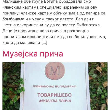
Малишане обе групе Вртића обрадовали смо
чланским картама специјално израђеним за ову
прилику: чланске карте у облику змаја од папира са
бомбонама и именом сваког детета. Леп дан и
шетња искориштени су да се посети Библиотека.
Деци је прочитана нова прича, а разговор о
прочитаном искористили смо да се боље упознамо,
као и да малишани […]
Музејска прича