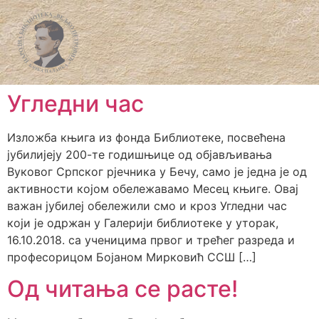
Угледни час
Изложба књига из фонда Библиотеке, посвећена
јубилијеју 200-те годишњице од објављивања
Вуковог Српског рјечника у Бечу, само је једна је од
активности којом обележавамо Месец књиге. Овај
важан јубилеј обележили смо и кроз Угледни час
који је одржан у Галерији библиотеке у уторак,
16.10.2018. са ученицима првог и трећег разреда и
професорицом Бојаном Мирковић ССШ […]
Од читања се расте!