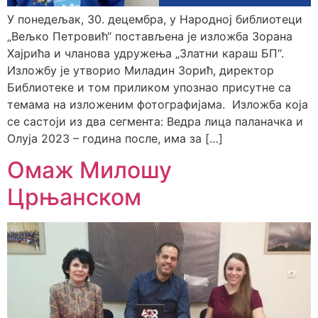
У понедељак, 30. децембра, у Народној библиотеци
„Вељко Петровић“ постављена је изложба Зорана
Хајрића и чланова удружења „Златни караш БП“.
Изложбу је утворио Миладин Зорић, директор
Библиотеке и том приликом упознао присутне са
темама на изложеним фотографијама. Изложба која
се састоји из два сегмента: Ведра лица паланачка и
Олуја 2023 – година после, има за […]
Омаж Милошу
Црњанском