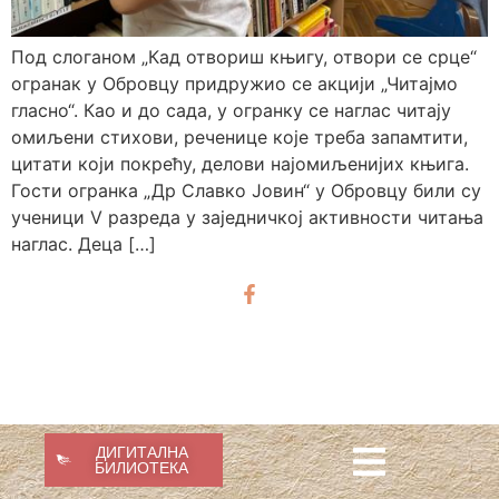
Под слоганом „Кад отвориш књигу, отвори се срце“
огранак у Обровцу придружио се акцији „Читајмо
гласно“. Као и до сада, у огранку се наглас читају
омиљени стихови, реченице које треба запамтити,
цитати који покрећу, делови најомиљенијих књига.
Гости огранка „Др Славко Јовин“ у Обровцу били су
ученици V разреда у заједничкој активности читања
наглас. Деца […]
ДИГИТАЛНА
БИЛИОТЕКА