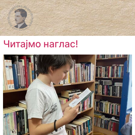
Читајмо наглас!