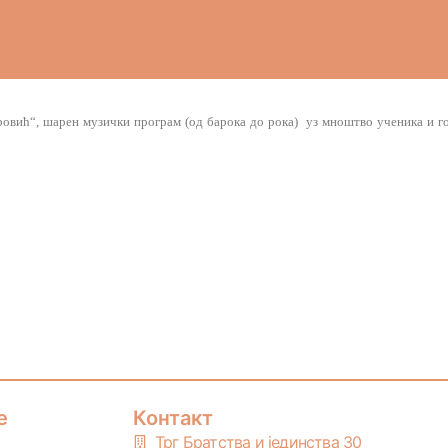
ровић“, шарен музички програм (од барока до рока) уз мноштво ученика и г
е
Контакт
Трг Братства и јединства 30