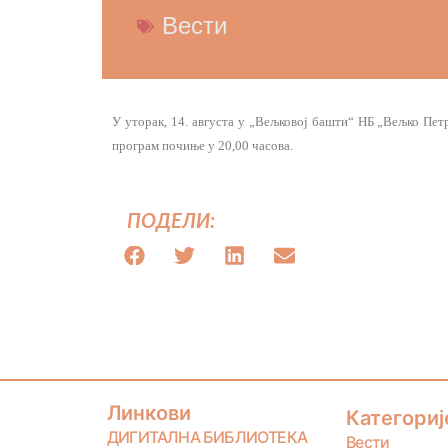
Вести
У уторак, 14. августа у „Вељковој башти“ НБ „Вељко Пет
програм почиње у 20,00 часова.
ПОДЕЛИ:
Линкови
Категориј
ДИГИТАЛНА БИБЛИОТЕКА
Вести