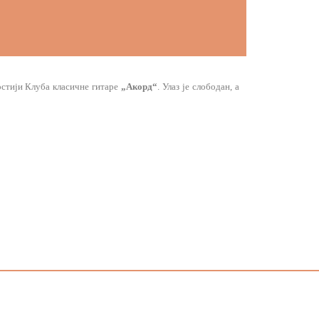
остији Клуба класичне гитаре
„Акорд“
. Улаз је слободан, а