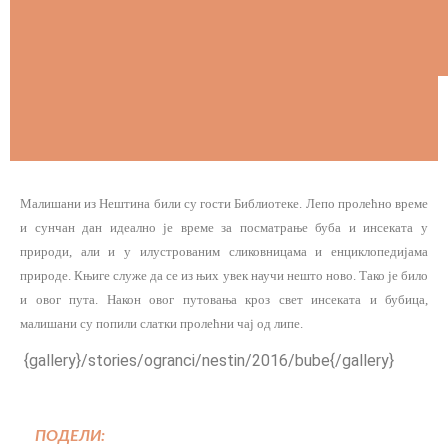
Малишани из Нештина били су гости Библиотеке. Лепо пролећно време
и сунчан дан идеално је време за посматрање буба и инсеката у
природи, али и у илустрованим сликовницама и енциклопедијама
природе. Књиге служе да се из њих увек научи нешто ново. Тако је било
и овог пута. Након овог путовања кроз свет инсеката и бубица,
малишани су попили слатки пролећни чај од липе.
{gallery}/stories/ogranci/nestin/2016/bube{/gallery}
ПОДЕЛИ: