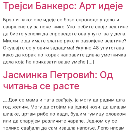
Трејси Банкерс: Арт идеје
Брзо и лако: ове идеје се брзо спроводе у дело и
савршене су за почетнике. Употребите своје вештине
да бисте успели да спроведете ова упутства у дела.
Мислите да имате златне руке и развијене вештине?
Окушајте се у овим задацима! Укупно 48 упутстава
како да корак-по-корак направите дивна уметничка
дела која ће приказати ваше умеће […]
Јасминка Петровић: Од
читања се расте
„…Док се мама и тата свађају, ја могу да радим шта
год желим. Могу да стојим на једној нози, да шишам
шишке, цртам рибе по кади, бушим гумицу оловком
или да спарујем различите чарапе. Једном су се
толико свађали да сам изашла напоље. Лепо нисам