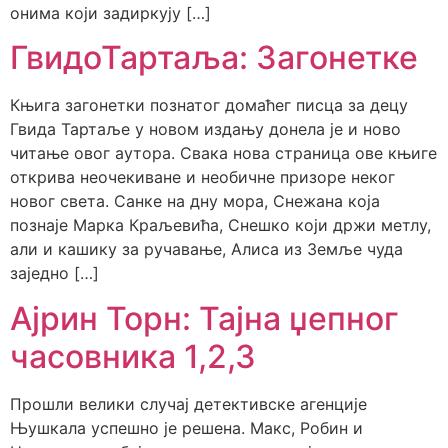
онима који задиркују […]
ГвидоТартаља: Загонетке
Књига загонетки познатог домаћег писца за децу
Гвида Тартаље у новом издању донела је и ново
читање овог аутора. Свака нова страница ове књиге
открива неочекиване и необичне призоре неког
новог света. Санке на дну мора, Снежана која
познаје Марка Краљевића, Снешко који држи метлу,
али и кашику за ручавање, Алиса из Земље чуда
заједно […]
Ајрин Торн: Тајна џепног
часовника 1,2,3
Прошли велики случај детективске агенције
Њушкала успешно је решена. Макс, Робин и