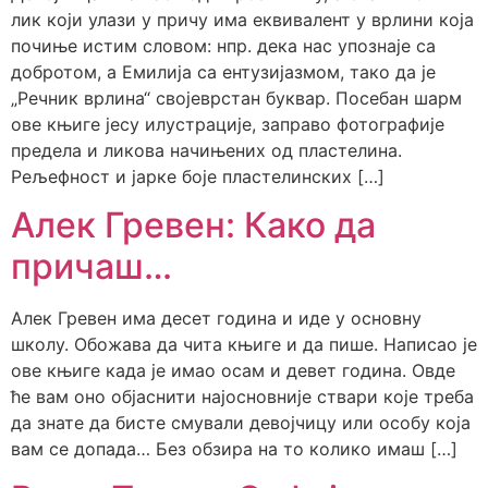
лик који улази у причу има еквивалент у врлини која
почиње истим словом: нпр. дека нас упознаје са
добротом, а Емилија са ентузијазмом, тако да је
„Речник врлина“ својеврстан буквар. Посебан шарм
ове књиге јесу илустрације, заправо фотографије
предела и ликова начињених од пластелина.
Рељефност и јарке боје пластелинских […]
Алек Гревен: Како да
причаш…
Алек Гревен има десет година и иде у основну
школу. Обожава да чита књиге и да пише. Написао је
ове књиге када је имао осам и девет година. Овде
ће вам оно објаснити најосновније ствари које треба
да знате да бисте смували девојчицу или особу која
вам се допада… Без обзира на то колико имаш […]