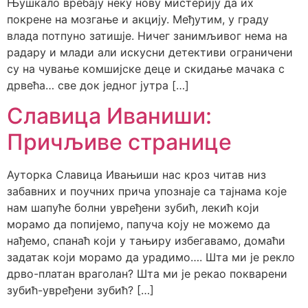
Њушкало вребају неку нову мистерију да их
покрене на мозгање и акцију. Међутим, у граду
влада потпуно затишје. Ничег занимљивог нема на
радару и млади али искусни детективи ограничени
су на чување комшијске деце и скидање мачака с
дрвећа… све док једног јутра […]
Славица Иваниши:
Причљиве странице
Ауторка Славица Ивањиши нас кроз читав низ
забавних и поучних прича упознаје са тајнама које
нам шапуће болни увређени зубић, лекић који
морамо да попијемо, папуча коју не можемо да
нађемо, спанаћ који у тањиру избегавамо, домаћи
задатак који морамо да урадимо…. Шта ми је рекло
дрво-платан враголан? Шта ми је рекао покварени
зубић-увређени зубић? […]