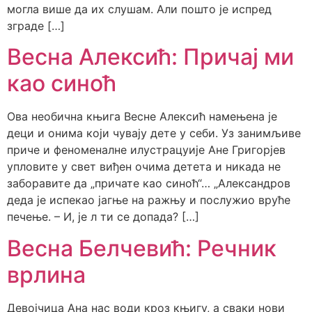
могла више да их слушам. Али пошто је испред
зграде […]
Весна Алексић: Причај ми
као синоћ
Ова необична књига Весне Алексић намењена је
деци и онима који чувају дете у себи. Уз занимљиве
приче и феноменалне илустрацуије Ане Григорјев
упловите у свет виђен очима детета и никада не
заборавите да „причате као синоћ“… „Александров
деда је испекао јагње на ражњу и послужио вруће
печење. – И, је л ти се допада? […]
Весна Белчевић: Речник
врлина
Девојчица Ана нас води кроз књигу, а сваки нови