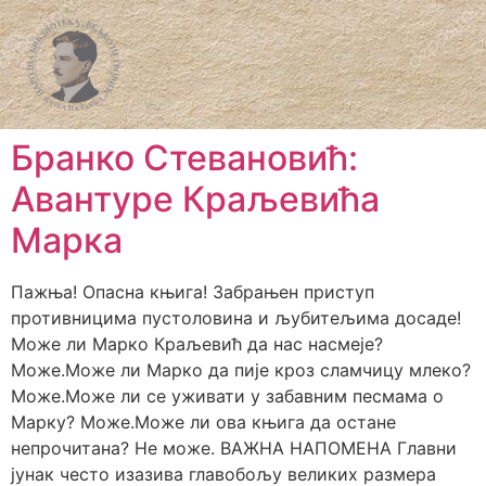
Бранко Стевановић:
Авантуре Краљевића
Марка
Пажња! Опасна књига! Забрањен приступ
противницима пустоловина и љубитељима досаде!
Може ли Марко Краљевић да нас насмеје?
Може.Може ли Марко да пије кроз сламчицу млеко?
Може.Може ли се уживати у забавним песмама о
Марку? Може.Може ли ова књига да остане
непрочитана? Не може. ВАЖНА НАПОМЕНА Главни
јунак често изазива главобољу великих размера