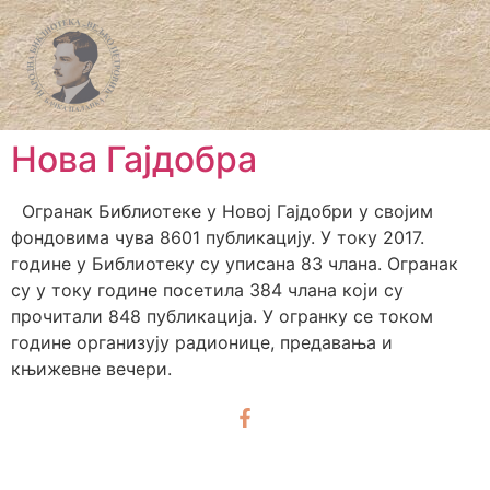
Нова Гајдобра
Огранак Библиотеке у Новој Гајдобри у својим
фондовима чува 8601 публикацију. У току 2017.
године у Библиотеку су уписана 83 члана. Огранак
су у току године посетила 384 члана који су
прочитали 848 публикација. У огранку се током
године организују радионице, предавања и
књижевне вечери.