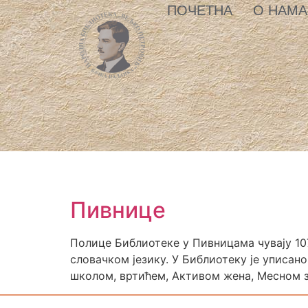
ПОЧЕТНА
О НАМА
Пивнице
Полице Библиотеке у Пивницама чувају 107
словачком језику. У Библиотеку је уписано
школом, вртићем, Активом жена, Месном з