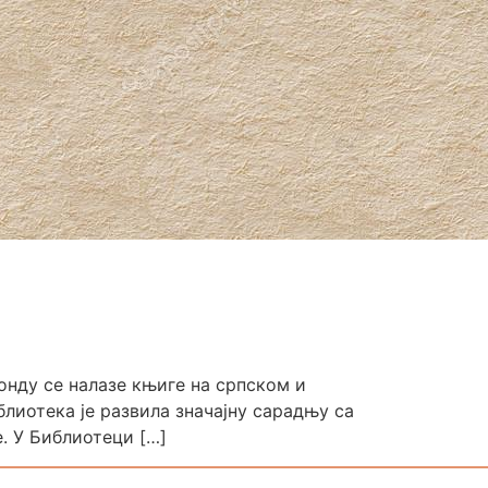
фонду се налазе књиге на српском и
блиотека је развила значајну сарадњу са
. У Библиотеци […]