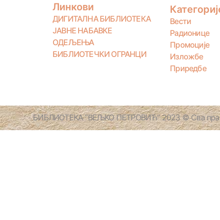
Линкови
Категориј
ДИГИТАЛНА БИБЛИОТЕКА
Вести
ЈАВНЕ НАБАВКЕ
Радионице
ОДЕЉЕЊА
Промоције
БИБЛИОТЕЧКИ ОГРАНЦИ
Изложбе
Приредбе
БИБЛИОТЕКА ”ВЕЉКО ПЕТРОВИЋ” 2023 © Сва прав