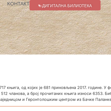
КОНТАКТ
ДИГИТАЛНА БИЛИОТЕКА
17 књига, од којих је 681 приновљена 2017. године. У 
 512 чланова, а број прочитаних књига износи 6353. Би
аједницом и Геронтолошким центром из Бачке Паланке