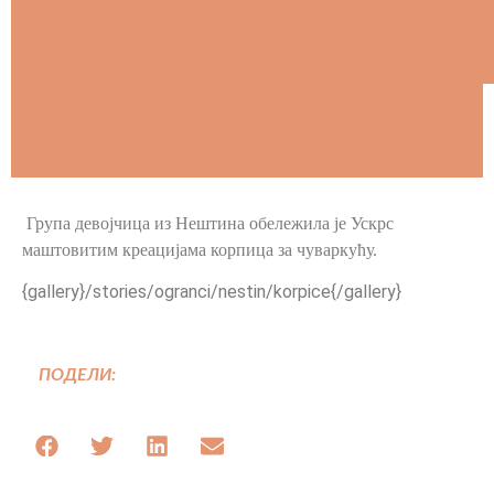
Група девојчица из Нештина обележила је Ускрс
маштовитим креацијама корпица за чуваркућу.
{gallery}/stories/ogranci/nestin/korpice{/gallery}
ПОДЕЛИ: