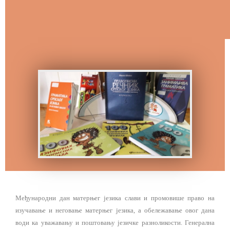
Међународни дан матерњег језика слави и промовише право на
изучавање и неговање матерњег језика, а обележавање овог дана
води ка уважавању и поштовању језичке разноликости. Генерална