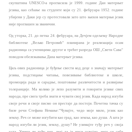
скупштина
UNESCO-a
прогласила је 1999. године Дан матерњег
језика, као сећање на студенте који су 21. фебруара 1952. године
убијени у Даки јер су протестовали зато што њихов матерњи језик
није проглашен за званични.
Од уторка, 21. до петка 24. фебруара, на Дечјем одељењу Народне
библиотеке „Вељко Петровић“ планирана је реализација осам
радионица са ученицима другог и трећег разреда ОШ „Свети Сава“
поводом обележавања Дана матерњег језика.
Циљ ових радионица је буђење свести код деце о значају матерњег
језика, подстицање читања, повезивање библиотеке и школе,
промоција рада и сарадње, поштовање различитости и развијање
толеранције. Ма колико је лепо разумети и говорити језике свих
народа, пре свега треба знати и чувати свој језик. Када народ изгуби
своје речи и своје писмо он престаје да постоји. Почетна тачка су
биле речи Стефана Немање:“Чувајте, чедо моје мило, језик као
земљу. Реч се може изгубити као град, као земља, као душа. А шта је
народ изгуби ли језик, земљу, душу? Не узимајте туђу реч у своја
уста. Узмеш ли туђу реч, знај да је ниси освојио, него си себе