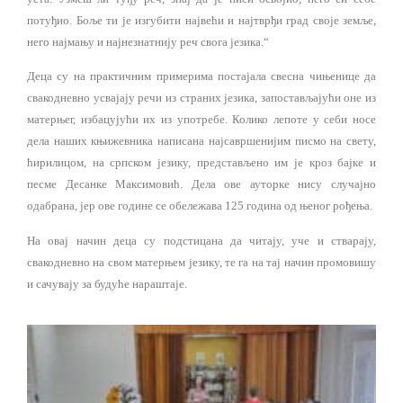
потуђио. Боље ти је изгубити највећи и најтврђи град своје земље,
него најмању и најнезнатнију реч свога језика.“
Деца су на практичним примерима постајала свесна чињенице да
свакодневно усвајају речи из страних језика, запостављајући оне из
матерњег, избацујући их из употребе. Колико лепоте у себи носе
дела наших књижевника написана најсавршенијим писмо на свету,
ћирилицом, на српском језику, представљено им је кроз бајке и
песме Десанке Максимовић. Дела ове ауторке нису случајно
одабрана, јер ове године се обележава 125 година од њеног рођења.
На овај начин деца су подстицана да читају, уче и стварају,
свакодневно на свом матерњем језику, те га на тај начин промовишу
и сачувају за будуће нараштаје.