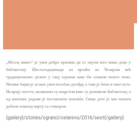
„Месец књиге“ је увек добра прилика да се окупи што више деце у
библиотеку. Шестогодишњаци из вртића из Челарева већ
традиционално долазе у свој огранак како би сазнали нешто ново.
Читање бајки је за њих увек посебан догађај, а тако је било и овог пута.
На крају посете, малишани су нацртали како су доживели Библиотеку, а
од њихових радова је постављена изложба. Свако дете је као поклон
добило чланску карту са стикером.
{gallery}/stories/ogranci/celarevo/2016/sest{/gallery}