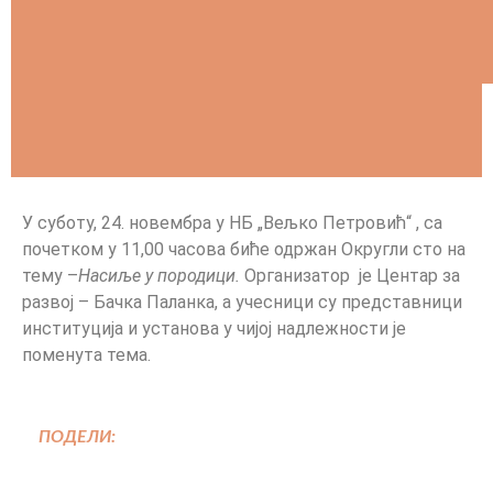
У суботу, 24. новембра у НБ „Вељко Петровић“ , са
почетком у 11,00 часова биће одржан Округли сто на
тему –
Насиље у породици.
Организатор је Центар за
развој – Бачка Паланка, а учесници су представници
институција и установа у чијој надлежности је
поменута тема.
ПОДЕЛИ: