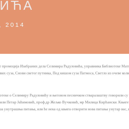
ВИЋА
, 2014
е промоција Изабраних дела Селимира Радуловића, управника Библиотеке Мати
вих суза, Снови светог путника, Под кишом суза Патмоса, Светло из очеве коли
теке о Селимиру Радуловићу и његовом песничком стваралаштву говорили су 
или Петар Јаћимовић, проф.др Жељко Вучковић, мр Милица Кирћански. Kњиге 
а унутрашња питања, или ће нека од књига отворити нова питања унутар вас, 