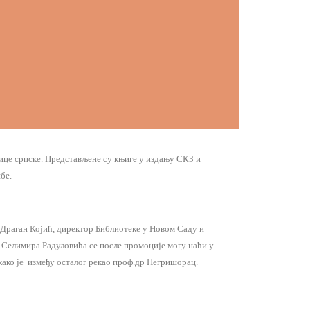
це српске. Представљене су књиге у издању СКЗ и
бе.
Драган Којић, директор Библиотеке у Новом Саду и
Селимира Радуловића се после промоције могу наћи у
како је између осталог рекао проф.др Негришорац.