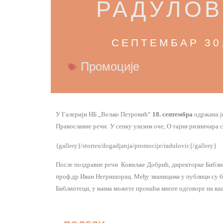
РАДУЛО
СЕПТЕМБАР 30
Промоције
У Галерији НБ „Вељко Петровић“
18. септембра
одржана ј
Православне речи: У сенку улазим оче, О тајни ризничара с
{gallery}/stories/dogadjanja/promocije/radulovic{/gallery}
После поздравне речи Ковиљке Добрић, директорке Библио
проф.др Иван Негришорац. Међу званицама у публици су б
Библиотеци, у њима можете пронаћи многе одговоре на ваш