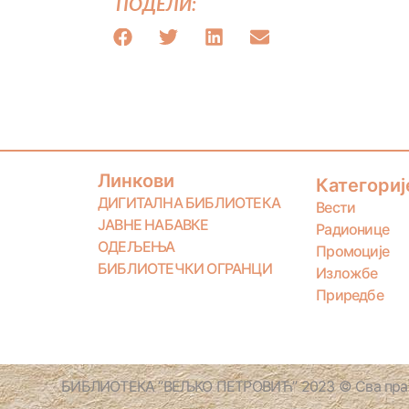
ПОДЕЛИ:
Линкови
Категориј
ДИГИТАЛНА БИБЛИОТЕКА
Вести
ЈАВНЕ НАБАВКЕ
Радионице
ОДЕЉЕЊА
Промоције
БИБЛИОТЕЧКИ ОГРАНЦИ
Изложбе
Приредбе
БИБЛИОТЕКА ”ВЕЉКО ПЕТРОВИЋ” 2023 © Сва прав