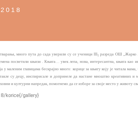
 2018
тварања, много пута до сада уверили су се ученици III
разреда ОШ „Жарко 
1
емена посветили књизи . Књига… увек лепа, нова, интересантна, књига као 
а у маленим главицама бескрајно много: корице за књигу коју је читала мама, 
стакле су децу, инспирисале и допринеле да настане мноштво креативних 
овни и културни напредак, помогнемо да се изборе за своје место у животу сва
8/korice{/gallery}