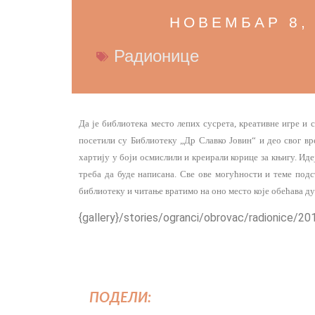
НОВЕМБАР 8,
Радионице
Да је библиотека место лепих сусрета, креативне игре и с
посетили су Библиотеку „Др Славко Јовин“ и део свог вр
хартију у боји осмислили и креирали корице за књигу. Идеј
треба да буде написана. Све ове могућности и теме под
библиотеку и читање вратимо на оно место које обећава дух
{gallery}/stories/ogranci/obrovac/radionice/201
ПОДЕЛИ: