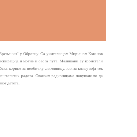
Зрењанин“ у Обровцу. Са учитељицом Мирјаном Коканов
инспирација и мотив и овога пута. Малишани су користећи
бака, корице за необичну сликовницу, или за књигу која тек
и маштовитих радова. Оваквим радионицама покушавамо да
ког детета.