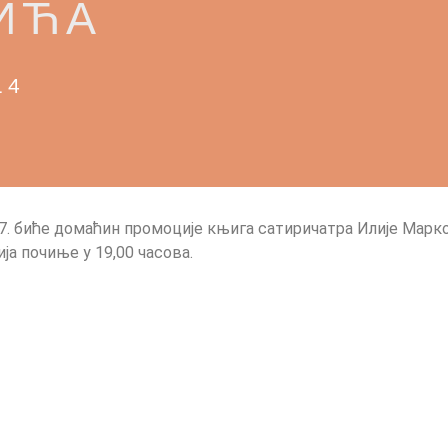
ИЋА
14
07. биће домаћин промоције књига сатиричатра Илије Марк
ја почиње у 19,00 часова.