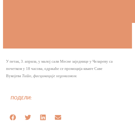
У петак, 3. априла, у малој сали Месне заједнице у Челареву са
почетком у 18 часова, одржаће се промоција књиге Саве
Вукојева
Тито, фасцинације хедонизмом.
ПОДЕЛИ: