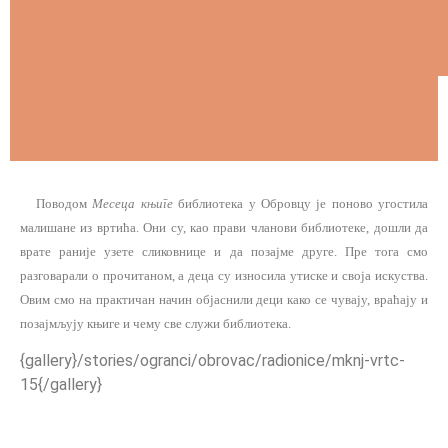
Поводом
Месеца књиге
библиотека у Обровцу је поново угостила
малишане из вртића. Они су, као прави чланови библиотеке, дошли да
врате раније узете сликовнице и да позајме друге. Пре тога смо
разговарали о прочитаном, а деца су износила утиске и своја искуства.
Овим смо на практичан начин објаснили деци како се чувају, враћају и
позајмљују књиге и чему све служи библиотека.
{gallery}/stories/ogranci/obrovac/radionice/mknj-vrtc-
15{/gallery}