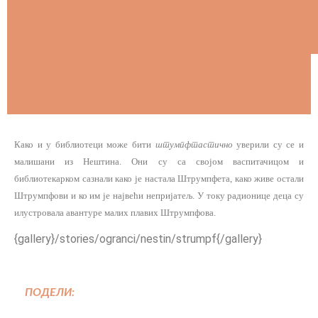
Како и у библиотеци може бити
штумпфтастично
уверили су се и
малишани из Нештина. Они су са својом васпитачицом и
библиотекарком сазнали како је настала Штрумпфета, како живе остали
Штрумпфови и ко им је највећи непријатељ. У току радионице деца су
илустровала авантуре малих плавих Штрумпфова.
{gallery}/stories/ogranci/nestin/strumpf{/gallery}
ПОДЕЛИ: