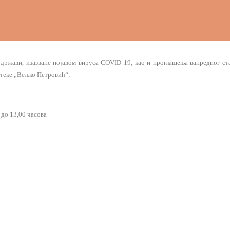
држави, изазване појавом вируса COVID 19, као и проглашења ванредног ста
отеке „Вељко Петровић“:
 до 13,00 часова