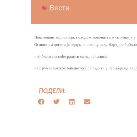
Вести
Поштовани корисници, поводом новонастале ситуације у 
Оснивачем донета је одлука о начину рада Народне библи
– Библиотека неће радити са корисницима
– Стручне службе Библиотеке ће радити у периоду од 7,00
ПОДЕЛИ: