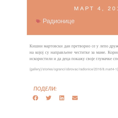
МАРТ 4, 20
Радионице
Кишни мартовски дан претворио се у лепо друж
на којој су направљене честитке за маме. Кори
искористили и да деца покажу своје глумачке спо
{gallery}/stories/ogranci/obrovac/radionice/2016/8.mart4-1{
ПОДЕЛИ: