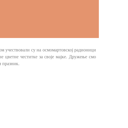
ом учествовали су на осмомартовској радионици
е цветне честитке за своје мајке. Дружење смо
и празник.