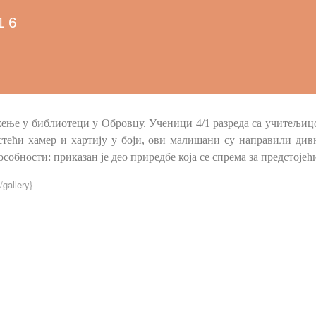
16
ење у библиотеци у Обровцу. Ученици 4/1 разреда са учитељиц
стећи хамер и хартију у боји, ови малишани су направили дивн
собности: приказан је део приредбе која се спрема за предстојећ
/gallery}