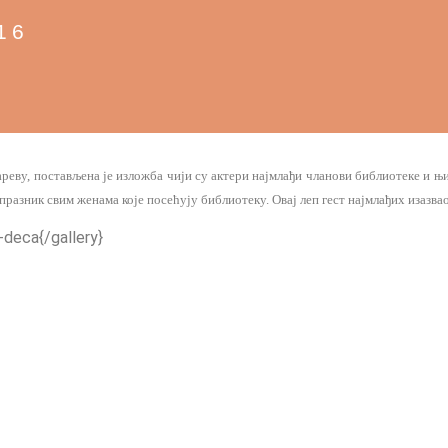
16
ареву, постављена је изложба чији су актери најмлађи чланови библиотеке и њ
празник свим женама које посећују библиотеку. Овај леп гест најмлађих изазв
-deca{/gallery}