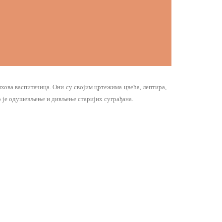
ихова васпитачица. Они су својим цртежима цвећа, лептира,
ао је одушевљење и дивљење старијих суграђана.